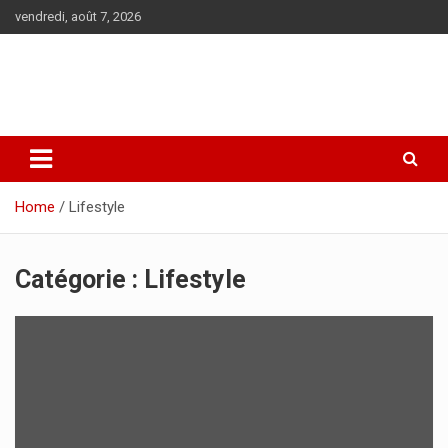
Skip
vendredi, août 7, 2026
to
content
Le site
Allo-
d'actu en
backlinks.com
tout genre
Home
Lifestyle
Catégorie :
Lifestyle